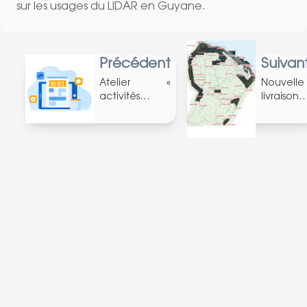
sur les usages du LIDAR en Guyane.
Précédent
Suivan
Atelier «
Nouvelle
activités
livraison
littorales et
BD Orth
Marines »
2018 IGN