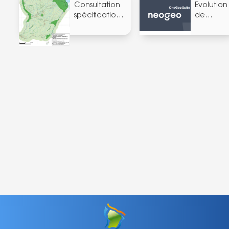
Consultation
Evolution
spécifications
de l
BD Ortho IGN
suite OG
(28/11/2024)
(Version
1.3)
(12/2024)