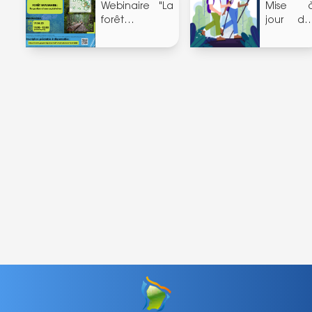
Webinaire "La
Mise 
forêt
jour de
guyanaise"
sentiers
(17/06/2025)
PDIPR
(06/2025)