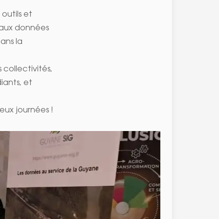
outils et
s aux données
ans la
 collectivités,
iants, et
eux journées !