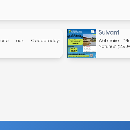
Suivant
xporte aux Géodatadays
Webinaire "P
Naturels" (23/0