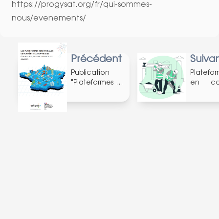
https://progysat.org/fr/qui-sommes-
nous/evenements/
Précédent
Suiva
Publication
Platefo
"Plateformes de
en co
données
d'évolut
géographiques"
11/2023