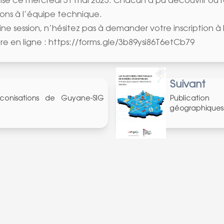
isé ce mercredi 31 mai 2023. Chacun a pu découvrir ou r
ons à l’équipe technique.
ne session, n’hésitez pas à demander votre inscription à l
re en ligne :
https://forms.gle/3b89ysi86T6etCb79
Suivant
réconisations de Guyane-SIG
Publicatio
géographiques