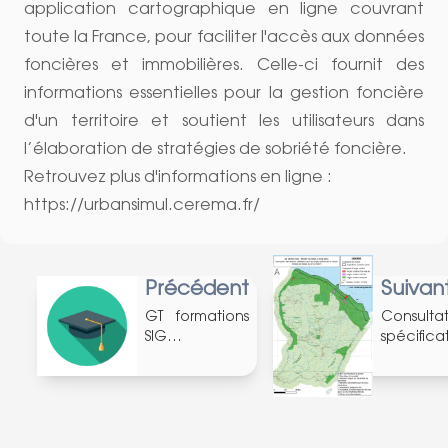
application cartographique en ligne couvrant
toute la France, pour faciliter l'accès aux données
foncières et immobilières. Celle-ci fournit des
informations essentielles pour la gestion foncière
d'un territoire et soutient les utilisateurs dans
l’élaboration de stratégies de sobriété foncière.
Retrouvez plus d'informations en ligne :
https://urbansimul.cerema.fr/
Précédent
Suivan
GT formations
Consulta
SIG
spécifica
(25/11/2024)
BD Ortho
(28/11/20