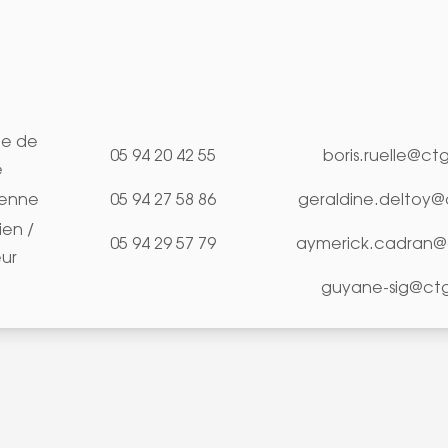
le de
05 94 20 42 55
boris.ruelle@ct
e
enne
05 94 27 58 86
geraldine.deltoy@
en /
05 94 29 57 79
aymerick.cadran@
ur
guyane-sig@ctg