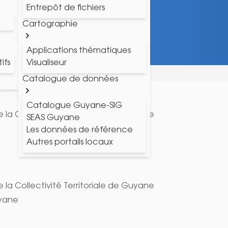
Entrepôt de fichiers
Cartographie
Applications thématiques
ifs
Visualiseur
Catalogue de données
Catalogue Guyane-SIG
la Collectivité Territoriale de Guyane
SEAS Guyane
Les données de référence
Autres portails locaux
la Collectivité Territoriale de Guyane
uyane