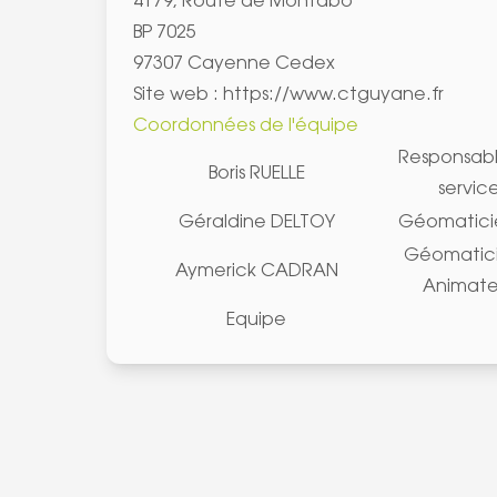
4179, Route de Montabo
BP 7025
97307 Cayenne Cedex
Site web :
https://www.ctguyane.fr
Coordonnées de l'équipe
Responsab
Boris RUELLE
servic
Géraldine DELTOY
Géomatici
Géomatici
Aymerick CADRAN
Animate
Equipe