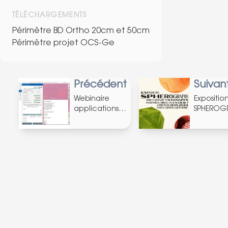
TÉLÉCHARGEMENTS
Périmètre BD Ortho 20cm et 50cm
Périmètre projet OCS-Ge
Précédent
Suivan
Webinaire
Expositio
applications
SPHEROG
thématiques
(Mana,
(25/06/2024)
09/2024)