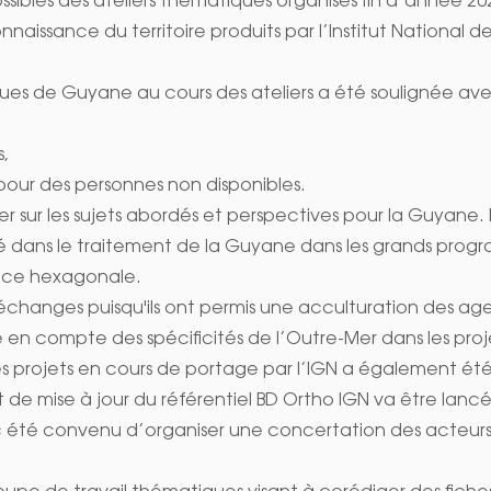
ossibles des
ateliers thématiques organisés fin d’année 20
nnaissance du territoire produits par l’Institut National d
iques de Guyane au cours des ateliers a été soulignée ave
,
pour des personnes non disponibles.
er sur les sujets abordés et perspectives pour la Guyane. I
té dans le traitement de la Guyane dans les grands pro
ance hexagonale.
es échanges puisqu'ils ont permis une acculturation des ag
e en compte des spécificités de l’Outre-Mer dans les proje
es projets en cours de portage par l’IGN a également été
de mise à jour du référentiel BD Ortho IGN va être lanc
nc été convenu d’organiser une concertation des acteurs 