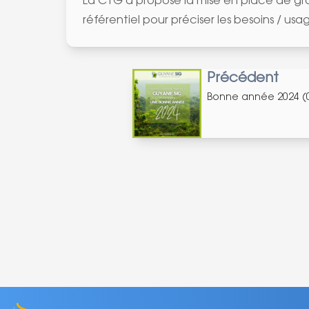
La CTG a proposé la mise en place de gro
référentiel pour préciser les besoins / usa
Précédent
Bonne année 2024 (