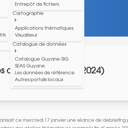
Entrepôt de fichiers
Cartographie
Applications thématiques
ifs
Visualiseur
Catalogue de données
Catalogue Guyane-SIG
SEAS Guyane
s avec l'IGN (17/01/2024)
Les données de référence
Autres portails locaux
ganisait ce mercredi 17 janvier une séance de debriefing 