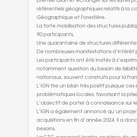
premier bilan et échanger sur les suites p
référentiels géographiques relatifs à la co
Géographique et Forestière.
La forte mobilisation des structures publ
90 participants,
Une quarantaine de structures différentes
De nombreuses manifestations d’intérêt 
Les participants ont été invités à s’exprim
notamment question du besoin de lisibili
nationaux, souvent construits pour la Fr
L’IGN tire un bilan très positif puisque c
problématiques locales, favorisant la pris
L’objectif de porter à connaissance sur l
L’IGN a également annoncé qu’un projet 
acquisitions en fin d’année 2024. Il a do
besoins.