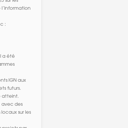
23
sur les
e l’Information
c :
l a été
grammes
ents IGN aux
ts futurs.
 atteint.
é avec des
locaux sur les