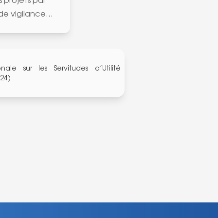
 projets par
s de vigilance…
nale sur les Servitudes d’Utilité
024)