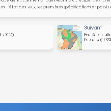
upe de travail thématiques visant à corédiger des fiches
ges, l’état des lieux, les premières spécifications et point
Suivant
01/2024)
Enquête natio
Publique (01/2