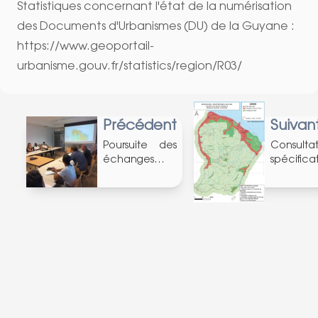
Statistiques concernant l'état de la numérisation
des Documents d'Urbanismes (DU) de la Guyane :
https://www.geoportail-
urbanisme.gouv.fr/statistics/region/R03/
Précédent
Suivan
Poursuite des
Consulta
échanges
spécifica
avec l'IGN
BD Ortho
(17/01/2024)
(03/2024)